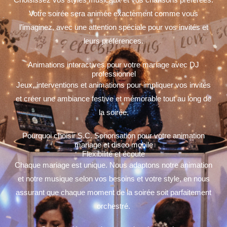
Choisissez vos styles musicaux et vos chansons préférées.
Votre soirée sera animée exactement comme vous
l’imaginez, avec une attention spéciale pour vos invités et
leurs préférences.
Animations interactives pour votre mariage avec DJ
professionnel
Jeux, interventions et animations pour impliquer vos invités
et créer une ambiance festive et mémorable tout au long de
la soirée.
Pourquoi choisir S.C. Sonorisation pour votre animation
mariage et disco mobile
Flexibilité et écoute
Chaque mariage est unique. Nous adaptons notre animation
et notre musique selon vos besoins et votre style, en nous
assurant que chaque moment de la soirée soit parfaitement
orchestré.