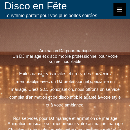
Disco en Fête
Aller
au
Le rythme parfait pour vos plus belles soirées
contenu
Animation DJ pour mariage
Un DJ mariage et disco mobile professionnel pour votre
soirée inoubliable
Faites danser vos invités et créez des souvenirs
mémorables avec un DJ professionnel spécialisé en
mariage. Chez S.C. Sonorisation, nous offrons un service
complet d’animation et de disco mobile adapté à votre style
et à votre ambiance.
Nos services pour DJ mariage et animation de mariage
Animation musicale sur mesurepour votre animation mariage