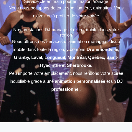
Service clé en main pour animation mariage
Nous nous occupons de tout : son, lumière, animation. Vous
n’avez qu’à profiter de votre soirée
Nos prestations DJ mariage et disco mobile dans votre
région
Nous offrons nos services d ‘animation mariage et disco
mobile dans toute la région, y compris
Drummondville
,
Granby,
Laval,
Longueuil,
Montréal,
Québec,
Saint-
Hyacinthe
et
Sherbrooke
.
Peu importe votre emplacement, nous rendons votre soirée
inoubliable grâce à une
animation personnalisée
et un
DJ
professionnel
.