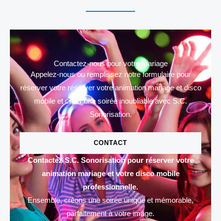
Contactez-nous pour votre mariage
Appelez-nous ou remplissez notre formulaire pour
réserver votre réserver votre animation mariage et disco
mobile et créer une soirée inoubliable avec S.C.
Sonorisation.
CONTACT
Contactez S.C. Sonorisation pour réserver votre
animation mariage et votre disco mobile
professionnelle.
Ensemble, créons une soirée unique et mémorable,
parfaitement à votre image.