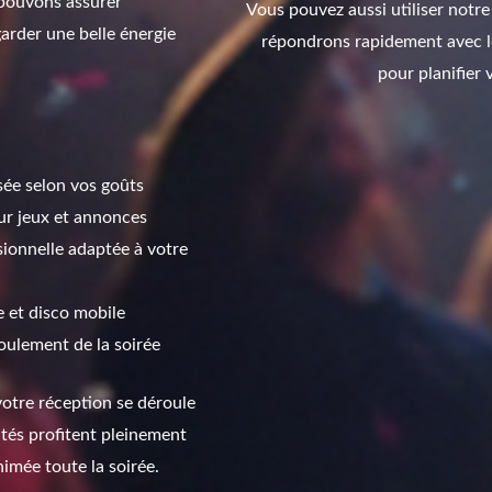
 pouvons assurer
Vous pouvez aussi utiliser notr
arder une belle énergie
répondrons rapidement avec le
pour planifier
ée selon vos goûts
r jeux et annonces
sionnelle adaptée à votre
e et disco mobile
oulement de la soirée
votre réception se déroule
vités profitent pleinement
nimée toute la soirée.