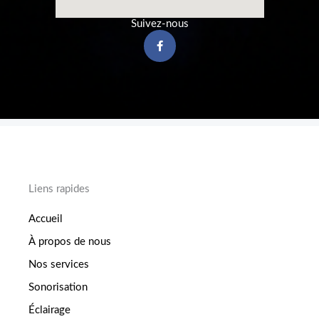
Suivez-nous
F
a
c
e
b
o
o
k
-
f
Liens rapides
Accueil
À propos de nous
Nos services
Sonorisation
Éclairage