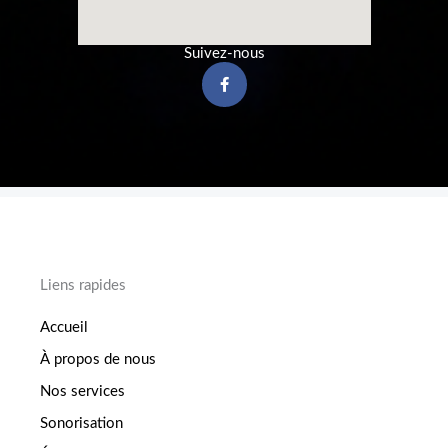
Suivez-nous
F
a
c
e
b
o
o
k
-
f
Liens rapides
Accueil
À propos de nous
Nos services
Sonorisation